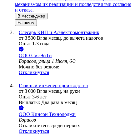
механизмом их реализации и последствиями согласия
и отказа
.
В мессенджер
На почту
Слесарь КИП и А/электромонтажник
от
3 500
Br
за месяц,
до вычета налогов
Опыт 1-3 года
ООО
СисЭйТи
Борисов, улица 1 Июля, 6/3
Можно без резюме
Откликнуться
Главный инженер производства
от
3 000
Br
за месяц,
на руки
Опыт 3-6 лет
Выплаты: Два раза в месяц
ООО
Кинсон Технолоджи
Борисов
Откликнитесь среди первых
Откликнуться