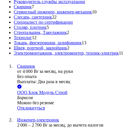
Руководитель службы эксплуатации
Сварщик
7
Сервисный инженер, инженер-механик
10
Слесарь, сантехник
22
Специалист по сертификации
Столяр, плотник
5
Стропальщик, Такелажник
2
Технолог
12
Токарь, фрезеровщик, шлифовщик
13
Швея, портной, закройщик
2
Электромонтажник, электромонтер, техник-электрик
11
Сварщик
от
4 000
Br
за месяц,
на руки
Без опыта
Выплаты: Два раза в месяц
ООО
Блок Модуль Строй
Борисов
Можно без резюме
Откликнуться
Инженер-электроник
2 000
–
2 700
Br
за месяц,
до вычета налогов