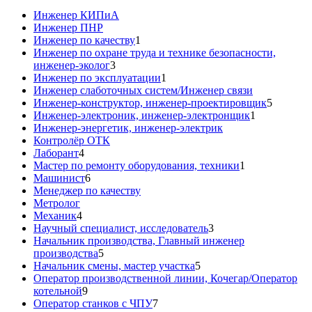
Инженер КИПиА
Инженер ПНР
Инженер по качеству
1
Инженер по охране труда и технике безопасности,
инженер-эколог
3
Инженер по эксплуатации
1
Инженер слаботочных систем/Инженер связи
Инженер-конструктор, инженер-проектировщик
5
Инженер-электроник, инженер-электронщик
1
Инженер-энергетик, инженер-электрик
Контролёр ОТК
Лаборант
4
Мастер по ремонту оборудования, техники
1
Машинист
6
Менеджер по качеству
Метролог
Механик
4
Научный специалист, исследователь
3
Начальник производства, Главный инженер
производства
5
Начальник смены, мастер участка
5
Оператор производственной линии, Кочегар/Оператор
котельной
9
Оператор станков с ЧПУ
7