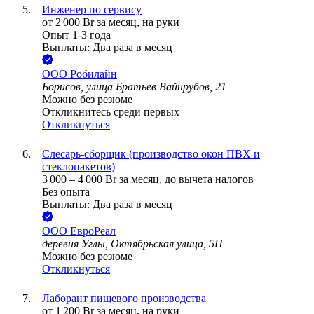
Инженер по сервису
от
2 000
Br
за месяц,
на руки
Опыт 1-3 года
Выплаты: Два раза в месяц
ООО
Робилайн
Борисов, улица Братьев Вайнрубов, 21
Можно без резюме
Откликнитесь среди первых
Откликнуться
Слесарь-сборщик (производство окон ПВХ и
стеклопакетов)
3 000
–
4 000
Br
за месяц,
до вычета налогов
Без опыта
Выплаты: Два раза в месяц
ООО
ЕвроРеал
деревня Углы, Октябрьская улица, 5П
Можно без резюме
Откликнуться
Лаборант пищевого производства
от
1 200
Br
за месяц,
на руки